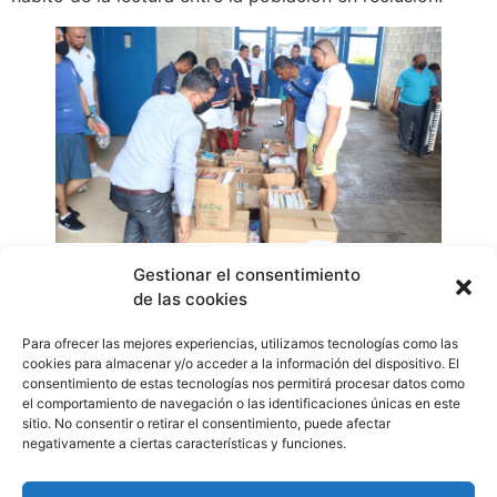
Por parte de las Asambleas de Dios, la pastora Gaida
Gestionar el consentimiento
de las cookies
Rangel, señaló que entregaron 600 libros de literatura
variada, 50 Biblias, resmas de papel, bolígrafos, papel
Para ofrecer las mejores experiencias, utilizamos tecnologías como las
manila, cartoncillos, entre otros, para que los privados
cookies para almacenar y/o acceder a la información del dispositivo. El
de libertad estudien, adquieran conocimiento y
consentimiento de estas tecnologías nos permitirá procesar datos como
el comportamiento de navegación o las identificaciones únicas en este
sabiduría.
sitio. No consentir o retirar el consentimiento, puede afectar
WhatsApp
Compartir
negativamente a ciertas características y funciones.