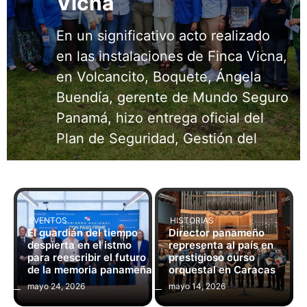
500Historias, ubicado en San
En un significativo acto realizado
Francisco, cerca del Parque Omar,
en las instalaciones de Finca Vicna,
se consolida como un innovador
en Volcancito, Boquete, Ángela
espacio que combina cultura,
Buendía, gerente de Mundo Seguro
educación, comunidad y
Panamá, hizo entrega oficial del
gastronomía. Nacido del proyecto
Plan de Seguridad, Gestión del
EVENTOS
HISTORIAS
El guardián del tiempo
Director panameño
despierta en el istmo
representa al país en
para reescribir el futuro
prestigioso curso
de la memoria panameña
orquestal en Caracas
mayo 24, 2026
mayo 14, 2026