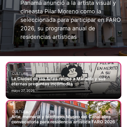
cineasta Pilar Moreno como la
La bandera panameña brilló ante el
seleccionada para participar en FARO
mundo durante un campeonato
2026, su programa anual de
histórico que reunió en el país a mil
residencias artísticas
niños de más de 21 naciones, exaltó
el poder de la aritmética
CULTURA
La Ciudad de las Artes recibe a Mafalda y sus
eternas preguntas incómodas
mayo 27, 2026
CULTURA
Arte, memoria y territorio: Museo del Canal abre
convocatoria para residencia artística FARO 2026