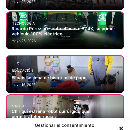
mayo 27, 2026
TECNOLOGIA
Ricardo Pérez presenta el nuevo BZ4X, su primer
vehículo 100% eléctrico
mayo 26, 2026
EDUCACIÓN
El país se llena de historias de papel
mayo 16, 2026
SALUD
Chiriquí estrena robot quirúrgico que
permitirátelecirugías
mayo 11, 2026
Gestionar el consentimiento