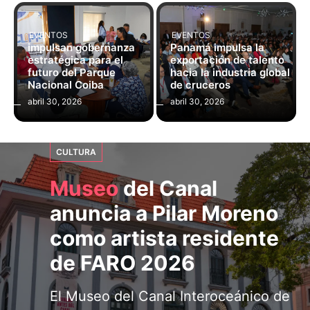
EVENTOS
EVENTOS
impulsan gobernanza
Panamá impulsa la
estratégica para el
exportación de talento
futuro del Parque
hacia la industria global
Nacional Coiba
de cruceros
abril 30, 2026
abril 30, 2026
CULTURA
Museo
del Canal
EDUCACIÓN
anuncia a Pilar Moreno
276
niños panameños
como artista residente
se coronan campeones
de FARO 2026
mundiales de cálculo
El Museo del Canal Interoceánico de
mental
Panamá anunció a la artista visual y