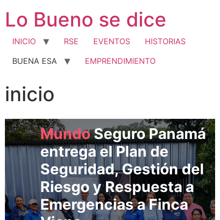
Lo Bueno se dice
INICIO
RSE
EVENTOS
HISTORIAS
BUENA ESA
EMPRENDIMIENTO
inicio
EVENTOS
Mundo
Seguro Panamá
entrega el Plan de
HISTORIAS
Seguridad, Gestión del
Centro
Cultural ALDEA
Riesgo y Respuesta a
Café de 500 Historias
Emergencias a Finca
Vicna
El Centro Cultural ALDEA Café