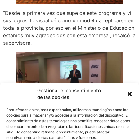
“Desde la primera vez que supe de este programa y vi
sus logros, lo visualicé como un modelo a replicarse en
toda la provincia, por eso en el Ministerio de Educación
estamos muy agradecidos con esta empresa”, recalcó la
supervisora.
Gestionar el consentimiento
de las cookies
Para ofrecer las mejores experiencias, utilizamos tecnologías como las
Becas Tutorías se desarrolla con una metodología de
cookies para almacenar y/o acceder a la información del dispositivo. El
atención de alumno tutor (de V y VI grados) hacia
consentimiento de estas tecnologías nos permitirá procesar datos como
el comportamiento de navegación o las identificaciones únicas en este
alumno tutorado (en grados inferiores), ofreciendo tres
sitio. No consentir o retirar el consentimiento, puede afectar
horas semanales de sesiones de reforzamiento, bajo la
negativamente a ciertas características y funciones.