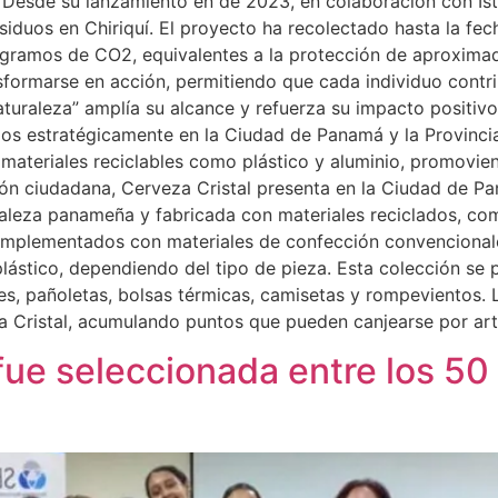
esde su lanzamiento en de 2023, en colaboración con Ist
iduos en Chiriquí. El proyecto ha recolectado hasta la fech
ilogramos de CO2, equivalentes a la protección de aproxim
ormarse en acción, permitiendo que cada individuo contrib
turaleza” amplía su alcance y refuerza su impacto positivo a
s estratégicamente en la Ciudad de Panamá y la Provincia de
materiales reciclables como plástico y aluminio, promoviend
ión ciudadana, Cerveza Cristal presenta en la Ciudad de P
uraleza panameña y fabricada con materiales reciclados, co
omplementados con materiales de confección convencionale
 plástico, dependiendo del tipo de pieza. Esta colección se
es, pañoletas, bolsas térmicas, camisetas y rompevientos. 
ta Cristal, acumulando puntos que pueden canjearse por art
e seleccionada entre los 50 f