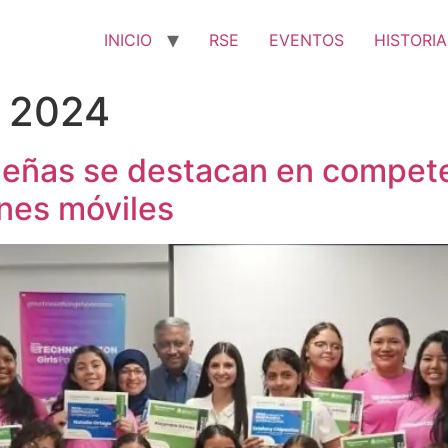
INICIO
RSE
EVENTOS
HISTORIA
e 2024
eñas se destacan en competen
ones móviles