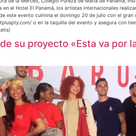
ra de la Merced, Colegio Pureza de María de Panamá, Insti
n el Hotel El Panamá, los artistas internacionales realiza
 de este evento culmina el domingo 20 de julio con el gran
etpluspty.com/ o en la taquilla del evento y asegura con ti
atis)
de su proyecto «Esta va por la