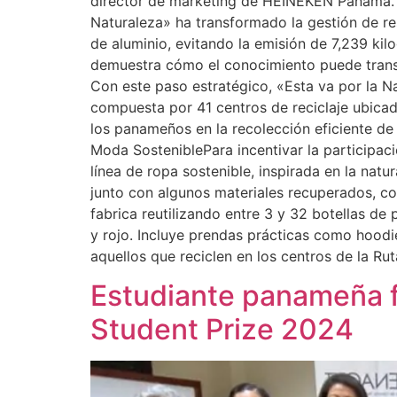
director de marketing de HEINEKEN Panamá. D
Naturaleza» ha transformado la gestión de res
de aluminio, evitando la emisión de 7,239 k
demuestra cómo el conocimiento puede transf
Con este paso estratégico, «Esta va por la Na
compuesta por 41 centros de reciclaje ubicado
los panameños en la recolección eficiente de 
Moda SosteniblePara incentivar la participac
línea de ropa sostenible, inspirada en la nat
junto con algunos materiales recuperados, c
fabrica reutilizando entre 3 y 32 botellas de
y rojo. Incluye prendas prácticas como hoodi
aquellos que reciclen en los centros de la Ru
Estudiante panameña fu
Student Prize 2024