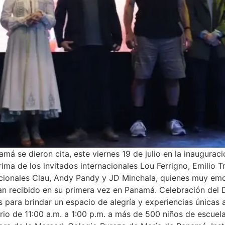
má se dieron cita, este viernes 19 de julio en la inaugurac
rima de los invitados internacionales Lou Ferrigno, Emilio T
cionales Clau, Andy Pandy y JD Minchala, quienes muy em
 han recibido en su primera vez en Panamá. Celebración d
s para brindar un espacio de alegría y experiencias únicas
rio de 11:00 a.m. a 1:00 p.m. a más de 500 niños de escuel