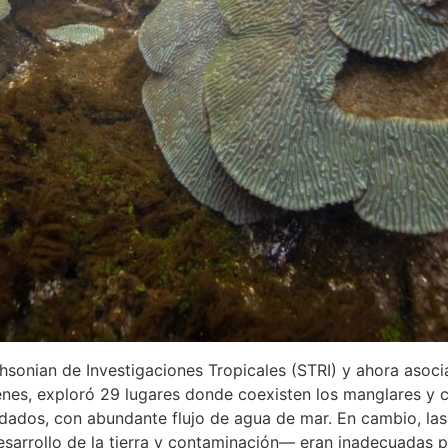
thsonian de Investigaciones Tropicales (STRI) y ahora asoc
enes, exploró 29 lugares donde coexisten los manglares y c
ados, con abundante flujo de agua de mar. En cambio, las
rrollo de la tierra y contaminación— eran inadecuadas pa