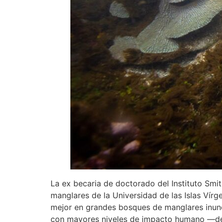
La ex becaria de doctorado del Instituto Smi
manglares de la Universidad de las Islas Vírg
mejor en grandes bosques de manglares inund
con mayores niveles de impacto humano —desa