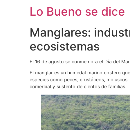
Ir
Lo Bueno se dice
al
contenido
Manglares: industr
ecosistemas
El 16 de agosto se conmemora el Día del Man
El manglar es un humedal marino costero que
especies como peces, crustáceos, moluscos, a
comercial y sustento de cientos de familias.