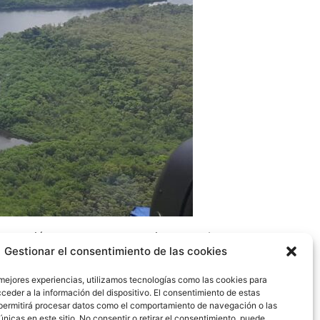
rotección costera, que constituye una barrera
Gestionar el consentimiento de las cookies
ambio climático, por ser sumideros de carbono
 mejores experiencias, utilizamos tecnologías como las cookies para
ceder a la información del dispositivo. El consentimiento de estas
res (3) naciones del mundo clasificada como
permitirá procesar datos como el comportamiento de navegación o las
nadero de las que emiten las actividades
únicas en este sitio. No consentir o retirar el consentimiento, puede