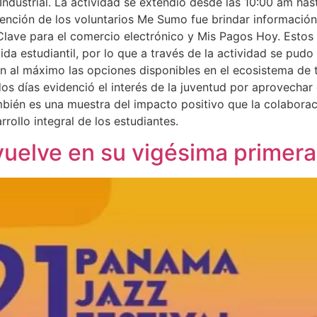
e Industrial. La actividad se extendió desde las 10:00 am h
ervención de los voluntarios Me Sumo fue brindar informació
Clave para el comercio electrónico y Mis Pagos Hoy. Esto
ida estudiantil, por lo que a través de la actividad se pud
en al máximo las opciones disponibles en el ecosistema de
dos días evidenció el interés de la juventud por aprovechar
mbién es una muestra del impacto positivo que la colaborac
ollo integral de los estudiantes.
uelve en su vigésima primera