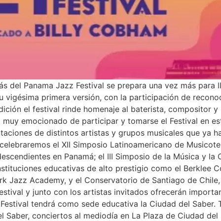
ás del Panama Jazz Festival se prepara una vez más para ll
su vigésima primera versión, con la participación de recono
dición el festival rinde homenaje al baterista, compositor 
a muy emocionado de participar y tomarse el Festival en e
taciones de distintos artistas y grupos musicales que ya h
 celebraremos el XII Simposio Latinoamericano de Musicoter
odescendientes en Panamá; el III Simposio de la Música y la
stituciones educativas de alto prestigio como el Berklee C
rk Jazz Academy, y el Conservatorio de Santiago de Chile
tival y junto con los artistas invitados ofrecerán importan
Festival tendrá como sede educativa la Ciudad del Saber. 
l Saber, conciertos al mediodía en La Plaza de Ciudad del 