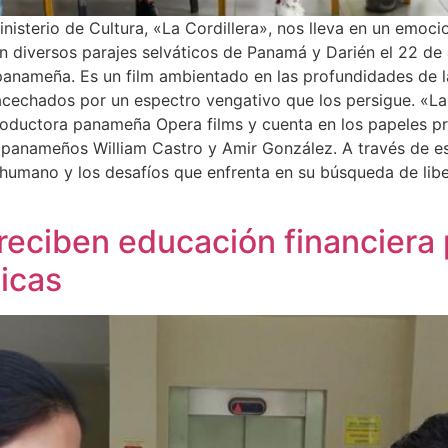
nisterio de Cultura, «La Cordillera», nos lleva en un emoci
en diversos parajes selváticos de Panamá y Darién el 22 de 
anameña. Es un film ambientado en las profundidades de 
 acechados por un espectro vengativo que los persigue. «La
roductora panameña Opera films y cuenta en los papeles p
anameños William Castro y Amir González. A través de esta 
r humano y los desafíos que enfrenta en su búsqueda de li
eciben educación financiera pa
icas