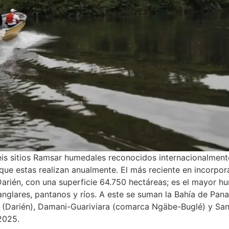
is sitios Ramsar humedales reconocidos internacionalmente
 que estas realizan anualmente. El más reciente en incorpor
Darién, con una superficie 64.750 hectáreas; es el mayor hu
glares, pantanos y ríos. A este se suman la Bahía de Pan
 (Darién), Damani-Guariviara (comarca Ngäbe-Buglé) y San
2025.