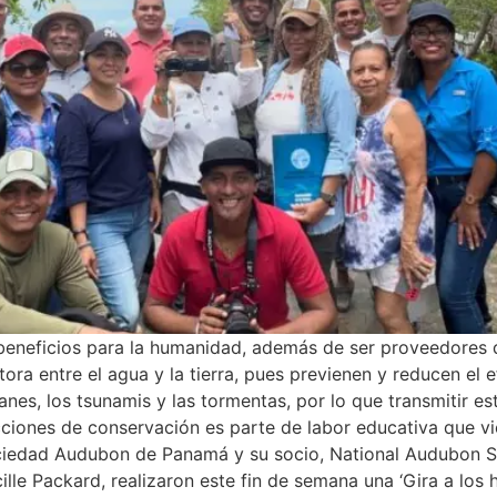
eneficios para la humanidad, además de ser proveedores de
tora entre el agua y la tierra, pues previenen y reducen el 
es, los tsunamis y las tormentas, por lo que transmitir es
acciones de conservación es parte de labor educativa que 
iedad Audubon de Panamá y su socio, National Audubon Soc
lle Packard, realizaron este fin de semana una ‘Gira a los h