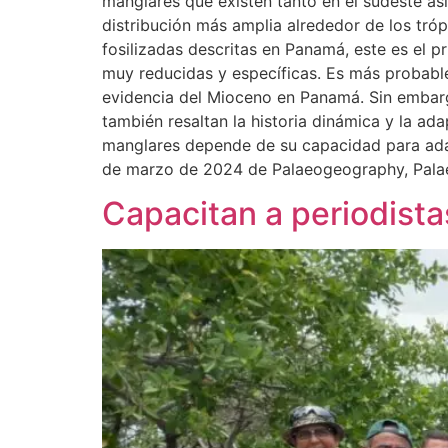
manglares que existen tanto en el sudeste as
distribución más amplia alrededor de los tró
fosilizadas descritas en Panamá, este es el 
muy reducidas y específicas. Es más probable
evidencia del Mioceno en Panamá. Sin embarg
también resaltan la historia dinámica y la a
manglares depende de su capacidad para adap
de marzo de 2024 de Palaeogeography, Palae
Capacitan a periodista