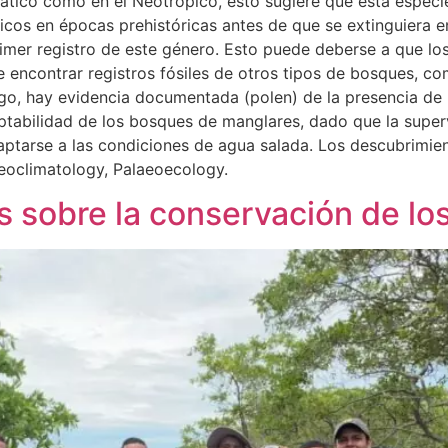
iático como en el Neotrópico, esto sugiere que esta espec
picos en épocas prehistóricas antes de que se extinguier
primer registro de este género. Esto puede deberse a que 
 encontrar registros fósiles de otros tipos de bosques, com
o, hay evidencia documentada (polen) de la presencia de 
daptabilidad de los bosques de manglares, dado que la supe
tarse a las condiciones de agua salada. Los descubrimien
oclimatology, Palaeoecology.
s sobre la conservación de lo