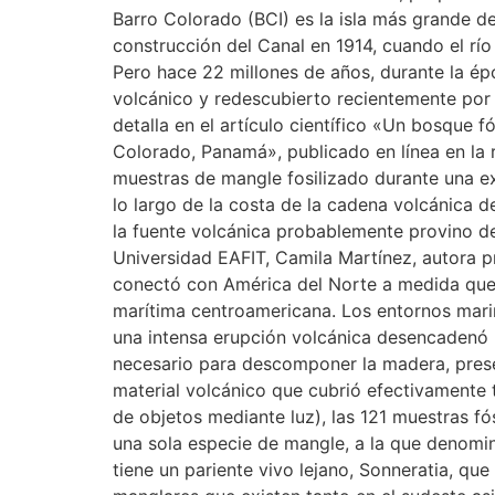
Barro Colorado (BCI) es la isla más grande de
construcción del Canal en 1914, cuando el río
Pero hace 22 millones de años, durante la é
volcánico y redescubierto recientemente por i
detalla en el artículo científico «Un bosque 
Colorado, Panamá», publicado en línea en la
muestras de mangle fosilizado durante una ex
lo largo de la costa de la cadena volcánica d
la fuente volcánica probablemente provino de
Universidad EAFIT, Camila Martínez, autora p
conectó con América del Norte a medida que 
marítima centroamericana. Los entornos mari
una intensa erupción volcánica desencadenó u
necesario para descomponer la madera, preser
material volcánico que cubrió efectivamente
de objetos mediante luz), las 121 muestras fós
una sola especie de mangle, a la que denomi
tiene un pariente vivo lejano, Sonneratia, qu