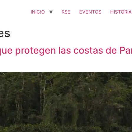
INICIO
RSE
EVENTOS
HISTORIA
es
que protegen las costas de P