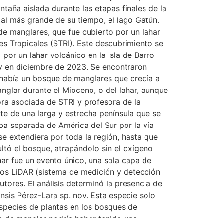
taña aislada durante las etapas finales de la
cial más grande de su tiempo, el lago Gatún.
e manglares, que fue cubierto por un lahar
es Tropicales (STRI). Este descubrimiento se
por un lahar volcánico en la isla de Barro
gy en diciembre de 2023. Se encontraron
e había un bosque de manglares que crecía a
anglar durante el Mioceno, o del lahar, aunque
ra asociada de STRI y profesora de la
te de una larga y estrecha península que se
ba separada de América del Sur por la vía
e extendiera por toda la región, hasta que
tó el bosque, atrapándolo sin el oxígeno
ar fue un evento único, una sola capa de
los LiDAR (sistema de medición y detección
utores. El análisis determinó la presencia de
sis Pérez-Lara sp. nov. Esta especie solo
especies de plantas en los bosques de