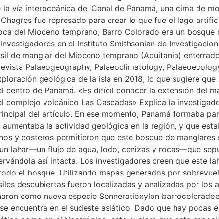
 la vía interoceánica del Canal de Panamá, una cima de mon
 Chagres fue represado para crear lo que fue el lago artifi
poca del Mioceno temprano, Barro Colorado era un bosque d
nvestigadores en el Instituto Smithsonian de Investigacion
fósil de manglar del Mioceno temprano (Aquitania) enterrado 
 revista Palaeogeography, Palaeoclimatology, Palaeoecolo
ploración geológica de la isla en 2018, lo que sugiere qu
el centro de Panamá. «Es difícil conocer la extensión del m
l complejo volcánico Las Cascadas» Explica la investigado
rincipal del artículo. En ese momento, Panamá formaba par
aumentaba la actividad geológica en la región, y que esta
nos y costeros permitieron que este bosque de manglares s
n lahar—un flujo de agua, lodo, cenizas y rocas—que sepul
vándola así intacta. Los investigadores creen que este lah
 todo el bosque. Utilizando mapas generados por sobrevue
iles descubiertas fueron localizadas y analizadas por los a
naron como nueva especie Sonneratioxylon barrocoloradoen
e se encuentra en el sudeste asiático. Dado que hay pocas 