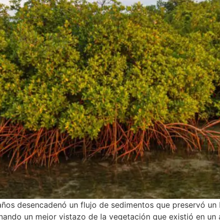
años desencadenó un flujo de sedimentos que preservó un
nando un mejor vistazo de la vegetación que existió en un 