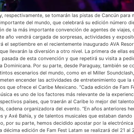
 respectivamente, se tomarán las pistas de Cancún para mu
 importante del mundo, que celebrará su edición número d
ón de la más importante convención de agentes de viajes, 
te año vendrá cargada de sorpresas, actividades y exposito
ará el septiembre en el recientemente inaugurado AVA Reso
llevarán la diversión a otro nivel. La primera de ellas es
n pasada de esta convención y que repetirá su visita a pedi
ica Dominicana. Por su parte, desde Paraguay, también se c
stintos escenarios del mundo, como en el Miller Soundclas
meten encender las actividades de entretenimiento que la 
rios que ofrece el Caribe Mexicano. “Cada edición de Fam
úsica es uno de los factores más relevante de la experienci
pectivos países, que traerán al Caribe lo mejor del talento 
s, cadena organizadora del evento. “En años anteriores he
 y Axé Bahía, y de talentos musicales que estaban dando el
o, por su parte, hemos decidido apostar por la electrónica
La décima edición de Fam Fest Latam se realizará del 21 a