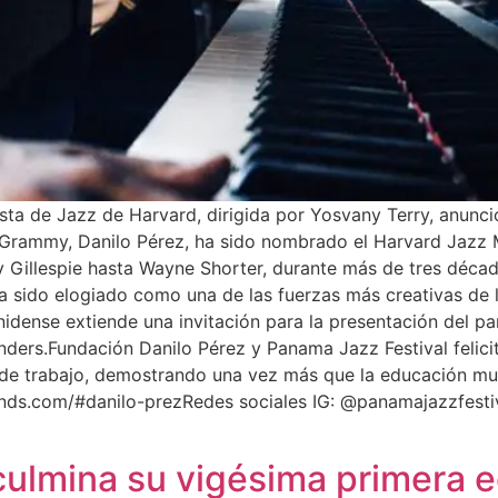
sta de Jazz de Harvard, dirigida por Yosvany Terry, anunció
rammy, Danilo Pérez, ha sido nombrado el Harvard Jazz M
y Gillespie hasta Wayne Shorter, durante más de tres déca
a sido elogiado como una de las fuerzas más creativas de
unidense extiende una invitación para la presentación del 
nders.Fundación Danilo Pérez y Panama Jazz Festival felicita
po de trabajo, demostrando una vez más que la educación m
bands.com/#danilo-prezRedes sociales IG: @panamajazzfesti
ulmina su vigésima primera ed