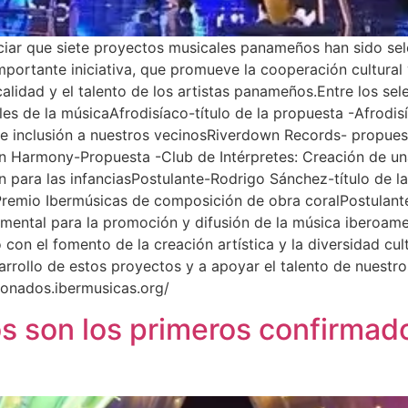
ciar que siete proyectos musicales panameños han sido sel
ortante iniciativa, que promueve la cooperación cultural y 
alidad y el talento de los artistas panameños.Entre los sel
es de la músicaAfrodisíaco-título de la propuesta -Afrodis
inclusión a nuestros vecinosRiverdown Records- propuest
n Harmony-Propuesta -Club de Intérpretes: Creación de una
 para las infanciasPostulante-Rodrigo Sánchez-título de
emio Ibermúsicas de composición de obra coralPostulante-
mental para la promoción y difusión de la música iberoamer
on el fomento de la creación artística y la diversidad cultu
arrollo de estos proyectos y a apoyar el talento de nuest
cionados.ibermusicas.org/
 son los primeros confirmado