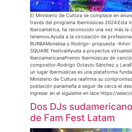
El Ministerio de Cultura se complace en anun
través del programa Ibermúsicas 2024.Esta imp
Iberoamérica, ha reconocido una vez más la c
tenemos.Ayuda a la circulación de profesional
BURBAMonalisa y Rodrigo- propuesta -Amor e 
SQUARE FestivalAyuda a proyectos virtualesI
IberoamericanaPremio Ibermúsicas de canción
compositor-Rodrigo Octavio Sánchez y LaraPr
un lugar Ibermúsicas es una plataforma funda
Ministerio de Cultura reafirma su compromiso c
población panameña a seguir de cerca el des
ingresar en el siguiente en lace https://selec
Dos DJs sudamericanos
de Fam Fest Latam