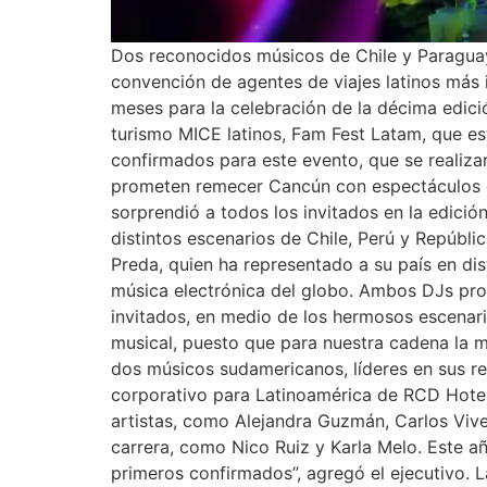
Dos reconocidos músicos de Chile y Paraguay,
convención de agentes de viajes latinos más
meses para la celebración de la décima edici
turismo MICE latinos, Fam Fest Latam, que es
confirmados para este evento, que se realiz
prometen remecer Cancún con espectáculos que 
sorprendió a todos los invitados en la edició
distintos escenarios de Chile, Perú y Repúbl
Preda, quien ha representado a su país en di
música electrónica del globo. Ambos DJs pro
invitados, en medio de los hermosos escena
musical, puesto que para nuestra cadena la m
dos músicos sudamericanos, líderes en sus res
corporativo para Latinoamérica de RCD Hotel
artistas, como Alejandra Guzmán, Carlos Vives
carrera, como Nico Ruiz y Karla Melo. Este añ
primeros confirmados”, agregó el ejecutivo. 