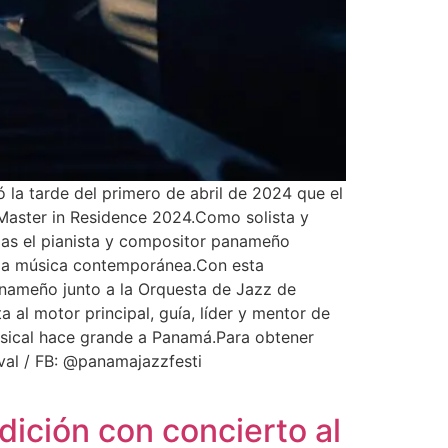
 la tarde del primero de abril de 2024 que el
aster in Residence 2024.Como solista y
das el pianista y compositor panameño
 la música contemporánea.Con esta
panameño junto a la Orquesta de Jazz de
 al motor principal, guía, líder y mentor de
usical hace grande a Panamá.Para obtener
val / FB: @panamajazzfesti
ición con concierto al