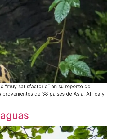
e “muy satisfactorio” en su reporte de
 provenientes de 38 países de Asia, África y
raguas