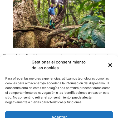
El cambio climático provoca tormentas y vientos más
violentos, y como se continúan talando los árboles
Gestionar el consentimiento
de las cookies
existentes, la fragmentación del hábitat y el cambio
climático interactúan, tanto en Panamá, como en el
Para ofrecer las mejores experiencias, utilizamos tecnologías como las
Amazonas. A medida que la gente divide el bosque en
cookies para almacenar y/o acceder a la información del dispositivo. El
zonas cada vez más pequeñas, los efectos del cambio
consentimiento de estas tecnologías nos permitirá procesar datos como
el comportamiento de navegación o las identificaciones únicas en este
climático se dejan sentir con más fuerza.
sitio. No consentir o retirar el consentimiento, puede afectar
WhatsApp
Compartir
negativamente a ciertas características y funciones.
Aceptar
Etiquetado
Ambiente
,
Chiriquí
,
especies
,