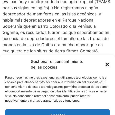
evaluación y monitoreo de la ecología tropical (TEAMS
por sus siglas en inglés). «No registramos ningún
depredador de mamíferos en las islas oceánicas, y
había más depredadores en el Parque Nacional
Soberanía que en Barro Colorado o la Península
Gigante, os resultados fueron los que esperábamos en
ausencia de depredadores: el tamaño de las tropas de
monos en la isla de Coiba era mucho mayor que en
cualquiera de los sitios de tierra firme» Comentó
claudio Los monos en los sitios donde había
Gestionar el consentimiento
depredadores también pasaron más tiempo en el suelo
de las cookies
durante la mitad del día, cuando los depredadores
están menos activos. Por el contrario, los monos en las
Para ofrecer las mejores experiencias, utilizamos tecnologías como las
islas del Pacífico no centraron su actividad a cierta hora
cookies para almacenar y/o acceder a la información del dispositivo. El
consentimiento de estas tecnologías nos permitirá procesar datos como
del día. Las visitas más largas al terreno se realizaron
el comportamiento de navegación o las identificaciones únicas en este
en Jicarón (14.5 minutos) y las Islas Coiba (7.9 minutos).
sitio. No consentir o retirar el consentimiento, puede afectar
Los primates que descendían de los árboles jugaron un
negativamente a ciertas características y funciones.
papel importante en la evolución humana, pero las
explicaciones aún controvertidas generalmente implican