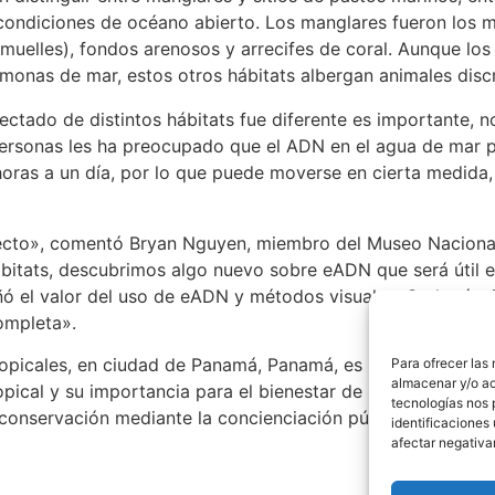
 condiciones de océano abierto. Los manglares fueron los m
muelles), fondos arenosos y arrecifes de coral. Aunque los
émonas de mar, estos otros hábitats albergan animales disc
ctado de distintos hábitats fue diferente es importante, 
s personas les ha preocupado que el ADN en el agua de mar
 horas a un día, por lo que puede moverse en cierta medid
yecto», comentó Bryan Nguyen, miembro del Museo Nacional
ábitats, descubrimos algo nuevo sobre eADN que será útil 
ó el valor del uso de eADN y métodos visuales. Cada técnic
ompleta».
ropicales, en ciudad de Panamá, Panamá, es una unidad de la
Para ofrecer las
almacenar y/o ac
pical y su importancia para el bienestar de la humanidad, 
tecnologías nos 
a conservación mediante la concienciación pública sobre la 
identificaciones 
afectar negativa