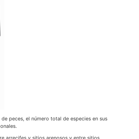
s de peces, el número total de especies en sus
onales.
 arrecifes y sitios arenosos y entre sitios