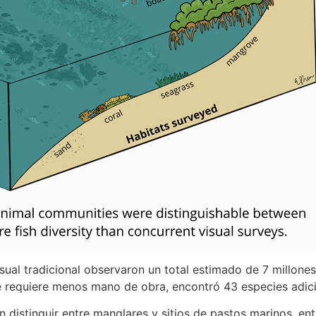
sual tradicional observaron un total estimado de 7 millone
ue requiere menos mano de obra, encontró 43 especies adici
distinguir entre manglares y sitios de pastos marinos, entre