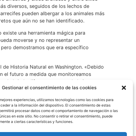
ás diversos, seguidos de los lechos de
 arrecifes pueden albergar a los animales más
retos que aún no se han identificado.
no existe una herramienta mágica para
 pueda moverse y no representar un
a, pero demostramos que era específico
 de Historia Natural en Washington. «Debido
en el futuro a medida que monitoreamos
a le brinda diferentes partes de la imagen.
Gestionar el consentimiento de las cookies
 Institución Smithsonian. El Instituto
 mejores experiencias, utilizamos tecnologías como las cookies para
ceder a la información del dispositivo. El consentimiento de estas
capacita estudiantes para llevar a cabo
permitirá procesar datos como el comportamiento de navegación o las
belleza e importancia de los ecosistemas
únicas en este sitio. No consentir o retirar el consentimiento, puede
mente a ciertas características y funciones.