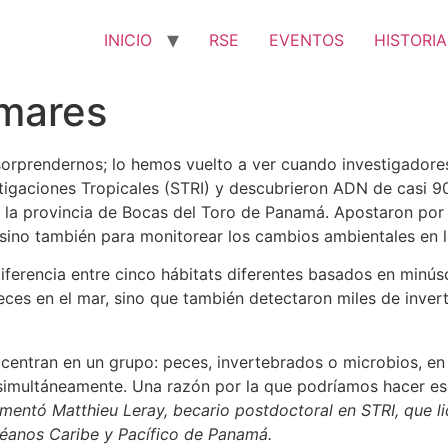
INICIO
RSE
EVENTOS
HISTORIA
mares
sorprendernos; lo hemos vuelto a ver cuando investigadore
stigaciones Tropicales (STRI) y descubrieron ADN de casi 9
n la provincia de Bocas del Toro de Panamá. Apostaron por 
 sino también para monitorear los cambios ambientales en l
iferencia entre cinco hábitats diferentes basados ​​en min
ces en el mar, sino que también detectaron miles de inver
e centran en un grupo: peces, invertebrados o microbios, en
simultáneamente. Una razón por la que podríamos hacer es
mentó Matthieu Leray, becario postdoctoral en STRI, que l
éanos Caribe y Pacífico de Panamá.