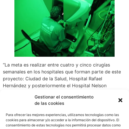
“La meta es realizar entre cuatro y cinco cirugías
semanales en los hospitales que forman parte de este
proyecto: Ciudad de la Salud, Hospital Rafael
Hernández y posteriormente el Hospital Nelson
Collado”, indicó.
Gestionar el consentimiento
de las cookies
Con esta incorporación, la CSS cuenta ahora con un
total de cinco sistemas robóticos en operación, lo que
Para ofrecer las mejores experiencias, utilizamos tecnologías como las
representa importantes beneficios para los pacientes, al
cookies para almacenar y/o acceder a la información del dispositivo. El
permitir intervenciones más precisas, menos invasivas y
consentimiento de estas tecnologías nos permitirá procesar datos como