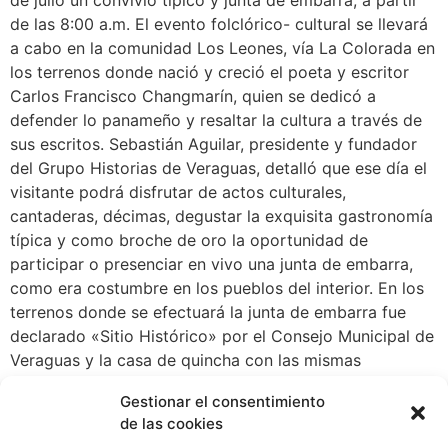
de las 8:00 a.m. El evento folclórico- cultural se llevará
a cabo en la comunidad Los Leones, vía La Colorada en
los terrenos donde nació y creció el poeta y escritor
Carlos Francisco Changmarín, quien se dedicó a
defender lo panameño y resaltar la cultura a través de
sus escritos. Sebastián Aguilar, presidente y fundador
del Grupo Historias de Veraguas, detalló que ese día el
visitante podrá disfrutar de actos culturales,
cantaderas, décimas, degustar la exquisita gastronomía
típica y como broche de oro la oportunidad de
participar o presenciar en vivo una junta de embarra,
como era costumbre en los pueblos del interior. En los
terrenos donde se efectuará la junta de embarra fue
declarado «Sitio Histórico» por el Consejo Municipal de
Veraguas y la casa de quincha con las mismas
dimensiones de la que habitó el poeta Changmarín, se
Gestionar el consentimiento
utilizará como un museo, donde se expondrán las
de las cookies
expresiones folclóricas de la región y se conocerá el