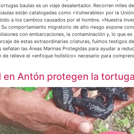
s tortugas baulas es un viaje desalentador. Recorren miles d
baulas están catalogadas como «Vulnerables» por la Unión 
ebido a los cambios causados por el hombre. «Nuestra inve
tal. Su comportamiento migratorio de alto riesgo expone co
colisiones con embarcaciones, la contaminación y, lo que es 
rcaje de estas extraordinarias criaturas, fuimos testigos de
señalan las Áreas Marinas Protegidas para ayudar a reducir
 de relieve el «enfoque holístico» necesario para compren
 en Antón protegen la tortuga