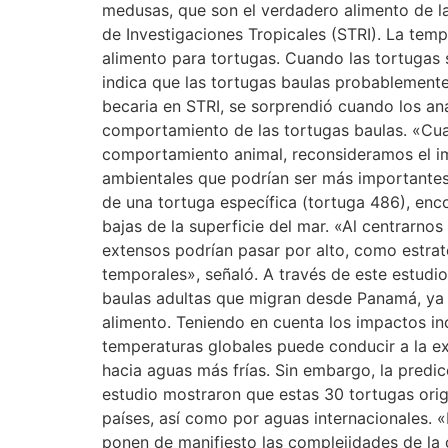
medusas, que son el verdadero alimento de la
de Investigaciones Tropicales (STRI). La tempe
alimento para tortugas. Cuando las tortugas 
indica que las tortugas baulas probablemente
becaria en STRI, se sorprendió cuando los anál
comportamiento de las tortugas baulas. «Cua
comportamiento animal, reconsideramos el im
ambientales que podrían ser más importantes
de una tortuga específica (tortuga 486), enc
bajas de la superficie del mar. «Al centrar
extensos podrían pasar por alto, como estrat
temporales», señaló. A través de este estudio
baulas adultas que migran desde Panamá, ya 
alimento. Teniendo en cuenta los impactos inc
temperaturas globales puede conducir a la ex
hacia aguas más frías. Sin embargo, la predic
estudio mostraron que estas 30 tortugas ori
países, así como por aguas internacionales. «
ponen de manifiesto las complejidades de la 