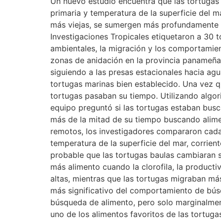
Un nuevo estudio encuentra que las tortugas 
primaria y temperatura de la superficie del m
más viejas, se sumergen más profundamente y 
Investigaciones Tropicales etiquetaron a 30 t
ambientales, la migración y los comportamien
zonas de anidación en la provincia panameña
siguiendo a las presas estacionales hacia ag
tortugas marinas bien establecido. Una vez q
tortugas pasaban su tiempo. Utilizando algor
equipo preguntó si las tortugas estaban bu
más de la mitad de su tiempo buscando alime
remotos, los investigadores compararon cada 
temperatura de la superficie del mar, corrie
probable que las tortugas baulas cambiaran s
más alimento cuando la clorofila, la productiv
altas, mientras que las tortugas migraban más
más significativo del comportamiento de bús
búsqueda de alimento, pero solo marginalment
uno de los alimentos favoritos de las tortuga