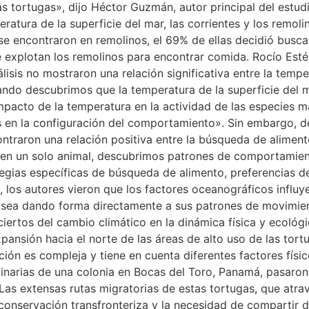
s tortugas», dijo Héctor Guzmán, autor principal del estudi
ratura de la superficie del mar, las corrientes y los remol
se encontraron en remolinos, el 69% de ellas decidió busca
 explotan los remolinos para encontrar comida. Rocío Esté
isis no mostraron una relación significativa entre la temper
ndo descubrimos que la temperatura de la superficie del m
pacto de la temperatura en la actividad de las especies m
 en la configuración del comportamiento». Sin embargo, 
ontraron una relación positiva entre la búsqueda de alimen
nos en un solo animal, descubrimos patrones de comportami
egias específicas de búsqueda de alimento, preferencias d
, los autores vieron que los factores oceanográficos influye
sea dando forma directamente a sus patrones de movimien
iertos del cambio climático en la dinámica física y ecológi
pansión hacia el norte de las áreas de alto uso de las tor
ción es compleja y tiene en cuenta diferentes factores físic
ginarias de una colonia en Bocas del Toro, Panamá, pasaro
Las extensas rutas migratorias de estas tortugas, que atrav
conservación transfronteriza y la necesidad de compartir 