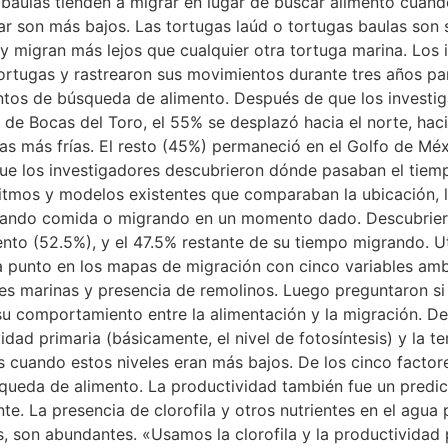
baulas tienden a migrar en lugar de buscar alimento cuando 
ar son más bajos. Las tortugas laúd o tortugas baulas son 
migran más lejos que cualquier otra tortuga marina. Los i
ortugas y rastrearon sus movimientos durante tres años par
tos de búsqueda de alimento. Después de que los investiga
 de Bocas del Toro, el 55% se desplazó hacia el norte, ha
uas más frías. El resto (45%) permaneció en el Golfo de Méx
ue los investigadores descubrieron dónde pasaban el tiemp
itmos y modelos existentes que comparaban la ubicación, la 
scando comida o migrando en un momento dado. Descubrier
nto (52.5%), y el 47.5% restante de su tiempo migrando. U
punto en los mapas de migración con cinco variables ambie
ntes marinas y presencia de remolinos. Luego preguntaron si
u comportamiento entre la alimentación y la migración. De
idad primaria (básicamente, el nivel de fotosíntesis) y la 
 cuando estos niveles eran más bajos. De los cinco factores
queda de alimento. La productividad también fue un predic
e. La presencia de clorofila y otros nutrientes en el agua
s, son abundantes. «Usamos la clorofila y la productividad 