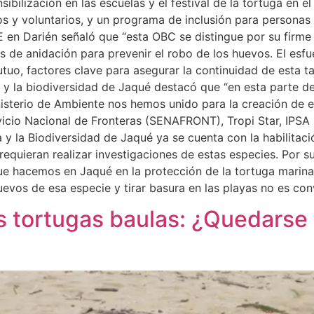
sibilización en las escuelas y el festival de la tortuga en 
y voluntarios, y un programa de inclusión para personas c
en Darién señaló que “esta OBC se distingue por su firme
 de anidación para prevenir el robo de los huevos. El esfue
uo, factores clave para asegurar la continuidad de esta tar
 y la biodiversidad de Jaqué destacó que “en esta parte de
inisterio de Ambiente nos hemos unido para la creación de 
icio Nacional de Fronteras (SENAFRONT), Tropi Star, IPSA 
y la Biodiversidad de Jaqué ya se cuenta con la habilitació
e requieran realizar investigaciones de estas especies. Por 
que hacemos en Jaqué en la protección de la tortuga marin
evos de esa especie y tirar basura en las playas no es con
 tortugas baulas: ¿Quedarse 