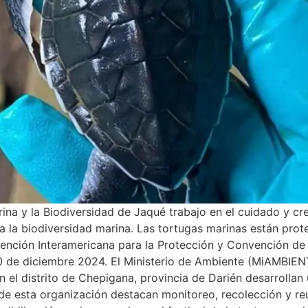
ina y la Biodiversidad de Jaqué trabajo en el cuidado y cre
a la biodiversidad marina. Las tortugas marinas están pro
nción Interamericana para la Protección y Convención de l
0 de diciembre 2024. El Ministerio de Ambiente (MiAMBIENT
el distrito de Chepigana, provincia de Darién desarrollan u
 de esta organización destacan monitoreo, recolección y r