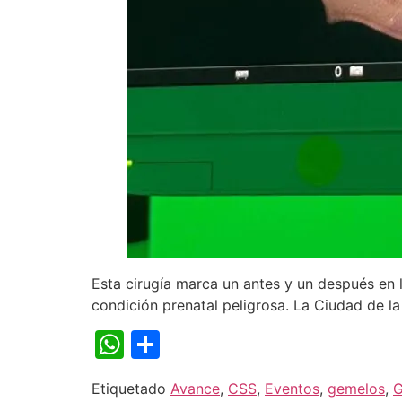
Esta cirugía marca un antes y un después en
condición prenatal peligrosa. La Ciudad de la 
WhatsApp
Compartir
Etiquetado
Avance
,
CSS
,
Eventos
,
gemelos
,
G