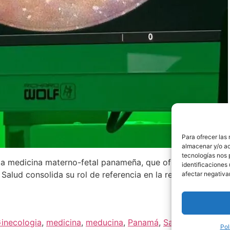
Para ofrecer las
almacenar y/o ac
tecnologías nos 
 la medicina materno-fetal panameña, que ofrece una esper
identificaciones 
Salud consolida su rol de referencia en la región en la real
afectar negativa
inecologia
,
medicina
,
meducina
,
Panamá
,
Salud
,
utero
Pol