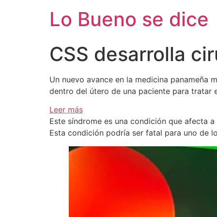
Ir
Lo Bueno se dice
al
contenido
CSS desarrolla ci
Un nuevo avance en la medicina panameña marc
dentro del útero de una paciente para tratar
:
Leer más
CSS
Este síndrome es una condición que afecta a
desarrolla
Esta condición podría ser fatal para uno de l
cirugía
para
corregir
anomalía
en
gemelos