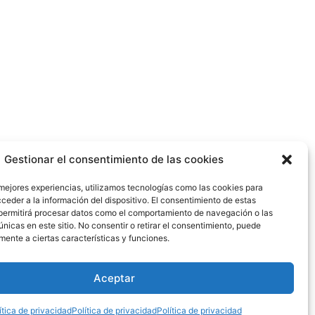
Gestionar el consentimiento de las cookies
 mejores experiencias, utilizamos tecnologías como las cookies para
ceder a la información del dispositivo. El consentimiento de estas
permitirá procesar datos como el comportamiento de navegación o las
anza de vida a bebés que enfrentan una
únicas en este sitio. No consentir o retirar el consentimiento, puede
ización de cirugías de alta complejidad.
mente a ciertas características y funciones.
Aceptar
ítica de privacidad
Política de privacidad
Política de privacidad