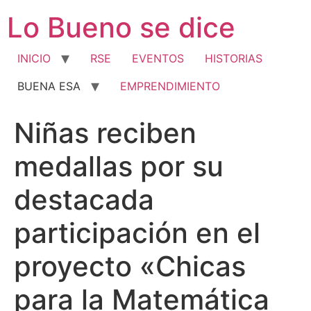
Ir
Lo Bueno se dice
al
contenido
INICIO
RSE
EVENTOS
HISTORIAS
BUENA ESA
EMPRENDIMIENTO
Niñas reciben
medallas por su
destacada
participación en el
proyecto «Chicas
para la Matemática