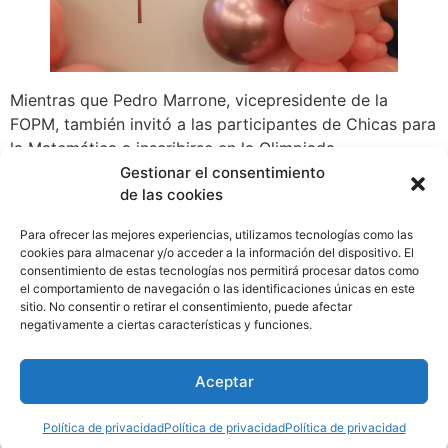
Mientras que Pedro Marrone, vicepresidente de la
FOPM, también invitó a las participantes de Chicas para
la Matemática a inscribirse en la Olimpiada
Panamericana de Matemáticas para chicas, la cual “abre
Gestionar el consentimiento
de las cookies
la posibilidad de participar en otras olimpiadas
internacionales que, a su vez, abren puertas a las
Para ofrecer las mejores experiencias, utilizamos tecnologías como las
universidades más importantes del mundo.
cookies para almacenar y/o acceder a la información del dispositivo. El
Próximamente compartiremos los detalles para
consentimiento de estas tecnologías nos permitirá procesar datos como
el comportamiento de navegación o las identificaciones únicas en este
inscribirse en la página web de la FOMP,
sitio. No consentir o retirar el consentimiento, puede afectar
WhatsApp
Compartir
negativamente a ciertas características y funciones.
Aceptar
Etiquetado
Ambiente
,
estudiantes
,
jovenes
,
matematicas
,
niñas
,
Panamá
Política de privacidad
Política de privacidad
Política de privacidad