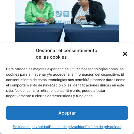
En su aniversario “La Red” ha programado
Gestionar el consentimiento
de las cookies
presentaciones en los lugares donde se encuentran los
respectivos módulos, las cuales serán gratuitas y
Para ofrecer las mejores experiencias, utilizamos tecnologías como las
abiertas al público y para seguir la promoción, los
cookies para almacenar y/o acceder a la información del dispositivo. El
interesados deben ingresar a las redes sociales de
consentimiento de estas tecnologías nos permitirá procesar datos como
el comportamiento de navegación o las identificaciones únicas en este
@micultura.pma
sitio. No consentir o retirar el consentimiento, puede afectar
WhatsApp
Compartir
negativamente a ciertas características y funciones.
Aceptar
Etiquetado
canto
,
coro
,
Cultura
,
inclusión
,
jóvenes
,
medioambiente
,
MiCultura
,
música
,
orquesta
,
Panamá
Política de privacidad
Política de privacidad
Política de privacidad