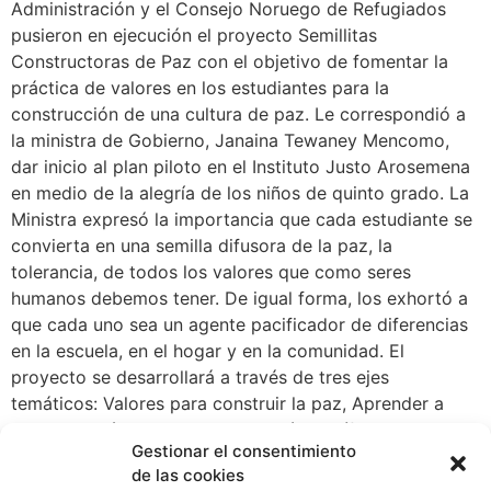
Administración y el Consejo Noruego de Refugiados
pusieron en ejecución el proyecto Semillitas
Constructoras de Paz con el objetivo de fomentar la
práctica de valores en los estudiantes para la
construcción de una cultura de paz. Le correspondió a
la ministra de Gobierno, Janaina Tewaney Mencomo,
dar inicio al plan piloto en el Instituto Justo Arosemena
en medio de la alegría de los niños de quinto grado. La
Ministra expresó la importancia que cada estudiante se
convierta en una semilla difusora de la paz, la
tolerancia, de todos los valores que como seres
humanos debemos tener. De igual forma, los exhortó a
que cada uno sea un agente pacificador de diferencias
en la escuela, en el hogar y en la comunidad. El
proyecto se desarrollará a través de tres ejes
temáticos: Valores para construir la paz, Aprender a
convivir y Técnicas para la solución pacífica de los
Gestionar el consentimiento
conflictos escolares. El desarrollo de cada fase estará a
de las cookies
cargo del personal técnico de las organizaciones que