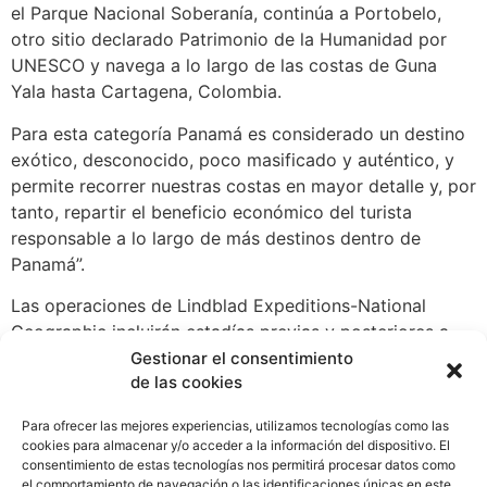
el Parque Nacional Soberanía, continúa a Portobelo,
otro sitio declarado Patrimonio de la Humanidad por
UNESCO y navega a lo largo de las costas de Guna
Yala hasta Cartagena, Colombia.
Para esta categoría Panamá es considerado un destino
exótico, desconocido, poco masificado y auténtico, y
permite recorrer nuestras costas en mayor detalle y, por
tanto, repartir el beneficio económico del turista
responsable a lo largo de más destinos dentro de
Panamá”.
Las operaciones de Lindblad Expeditions-National
Geographic incluirán estadías previas y posteriores a
cada viaje de dos noches en la Ciudad de Panamá. Los
Gestionar el consentimiento
de las cookies
pasajeros son considerados viajeros conscientes que el
PMTS propone como segmento de mercado objetivo, y
Para ofrecer las mejores experiencias, utilizamos tecnologías como las
para quienes se dirigen principalmente las experiencias
cookies para almacenar y/o acceder a la información del dispositivo. El
turísticas que se desarrollan a través del Plan Maestro,
consentimiento de estas tecnologías nos permitirá procesar datos como
el comportamiento de navegación o las identificaciones únicas en este