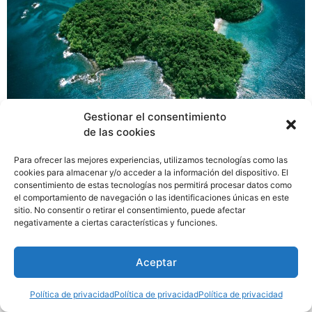
Gestionar el consentimiento
La empresa Lindblad Expeditions ha manifestado su
de las cookies
intención de operar cruceros desde los puertos de
Cristóbal y de Amador durante los años 2021-2022. Se
Para ofrecer las mejores experiencias, utilizamos tecnologías como las
cookies para almacenar y/o acceder a la información del dispositivo. El
trata de 6 operaciones en el año 2021 y 14 operaciones
consentimiento de estas tecnologías nos permitirá procesar datos como
para el 2022 de Lindblad Expeditions que opera sus
el comportamiento de navegación o las identificaciones únicas en este
cruceros de aventura con National Geographic y Ancon
sitio. No consentir o retirar el consentimiento, puede afectar
negativamente a ciertas características y funciones.
Expeditions en Panamá.
Aceptar
Política de privacidad
Política de privacidad
Política de privacidad