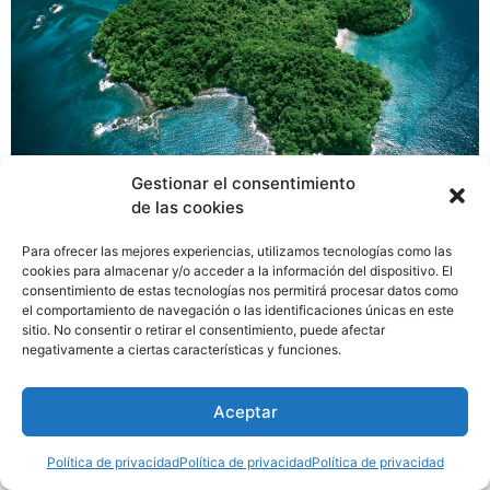
Gestionar el consentimiento
La empresa Lindblad Expeditions ha manifestado su
de las cookies
intención de operar cruceros desde los puertos de
Cristóbal y de Amador durante los años 2021-2022. Se
Para ofrecer las mejores experiencias, utilizamos tecnologías como las
cookies para almacenar y/o acceder a la información del dispositivo. El
trata de 6 operaciones en el año 2021 y 14 operaciones
consentimiento de estas tecnologías nos permitirá procesar datos como
para el 2022 de Lindblad Expeditions que opera sus
el comportamiento de navegación o las identificaciones únicas en este
cruceros de aventura con National Geographic y Ancon
sitio. No consentir o retirar el consentimiento, puede afectar
negativamente a ciertas características y funciones.
Expeditions en Panamá.
Aceptar
Política de privacidad
Política de privacidad
Política de privacidad