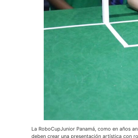
La RoboCupJunior Panamá, como en años ante
deben crear una presentación artística con r