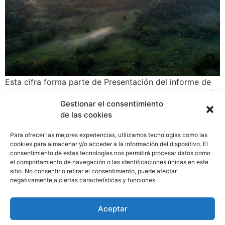
Esta cifra forma parte de Presentación del informe de
cumplimiento del PNRF-2021/2022, en el marco del Día
Gestionar el consentimiento
Internacional de los Bosques. A un año de la puesta en
de las cookies
marcha del Programa Nacional de Restauración forestal,
el Ministerio de Ambiente se complace en anunciar que
Para ofrecer las mejores experiencias, utilizamos tecnologías como las
Panamá cuenta con 187,657.08 hectáreas restauradas,
cookies para almacenar y/o acceder a la información del dispositivo. El
logro clave para seguir impulsando una estrategia de
consentimiento de estas tecnologías nos permitirá procesar datos como
el comportamiento de navegación o las identificaciones únicas en este
desarrollo económico y así encaminar al país en lograr
sitio. No consentir o retirar el consentimiento, puede afectar
la meta nacional a largo plazo de carbono neutralidad
negativamente a ciertas características y funciones.
al 2050.
Aceptar
Siguiente
→