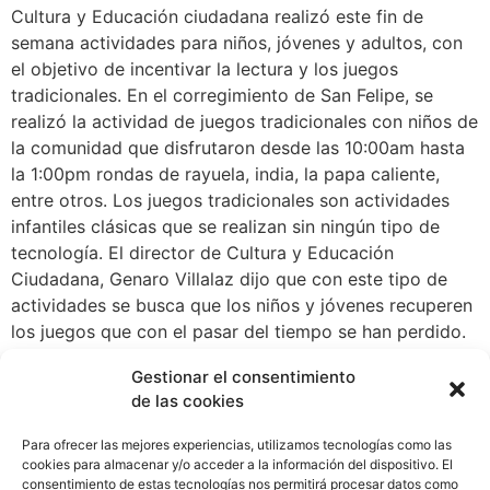
Cultura y Educación ciudadana realizó este fin de
semana actividades para niños, jóvenes y adultos, con
el objetivo de incentivar la lectura y los juegos
tradicionales. En el corregimiento de San Felipe, se
realizó la actividad de juegos tradicionales con niños de
la comunidad que disfrutaron desde las 10:00am hasta
la 1:00pm rondas de rayuela, india, la papa caliente,
entre otros. Los juegos tradicionales son actividades
infantiles clásicas que se realizan sin ningún tipo de
tecnología. El director de Cultura y Educación
Ciudadana, Genaro Villalaz dijo que con este tipo de
actividades se busca que los niños y jóvenes recuperen
los juegos que con el pasar del tiempo se han perdido.
“Este tipo de juegos, les ayuda a convivir y a ejercitar
Gestionar el consentimiento
tanto su cuerpo como su mente. Son actividades que
de las cookies
durante la infancia no se deben perder” afirmó Villalaz
Por otro lado, en los corregimientos de Don Bosco,
Para ofrecer las mejores experiencias, utilizamos tecnologías como las
Tocumen y San Francisco se realizaron otros tipos de
cookies para almacenar y/o acceder a la información del dispositivo. El
consentimiento de estas tecnologías nos permitirá procesar datos como
actividades culturales, entre ellas: el Bibliobús, Juegos