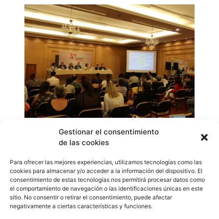
La Asociación de Derechos de Intérpretes Audiovisuales
Gestionar el consentimiento
de las cookies
de Panamá hace un llamado a todos los creadores
audiovisuales, estudiantes, profesionales del derecho
Para ofrecer las mejores experiencias, utilizamos tecnologías como las
del país que asistan para que formen parte de la
cookies para almacenar y/o acceder a la información del dispositivo. El
articulación, vinculación y profesionalización del sector
consentimiento de estas tecnologías nos permitirá procesar datos como
el comportamiento de navegación o las identificaciones únicas en este
artístico y creativo.
sitio. No consentir o retirar el consentimiento, puede afectar
WhatsApp
Compartir
negativamente a ciertas características y funciones.