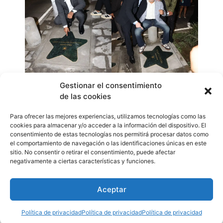
Gestionar el consentimiento
de las cookies
Con esta iniciativa, el alcalde Mizrachi deja un legado
permanente para la ciudad, reafirmando el compromiso
Para ofrecer las mejores experiencias, utilizamos tecnologías como las
de su administración con la promoción del talento
cookies para almacenar y/o acceder a la información del dispositivo. El
nacional, la memoria cultural y la proyección
consentimiento de estas tecnologías nos permitirá procesar datos como
el comportamiento de navegación o las identificaciones únicas en este
internacional de Panamá.
sitio. No consentir o retirar el consentimiento, puede afectar
WhatsApp
Compartir
negativamente a ciertas características y funciones.
Aceptar
Etiquetado
Ambiente
,
Cultura
,
Educación
,
Eventos
,
jovenes
,
Panamá
Política de privacidad
Política de privacidad
Política de privacidad