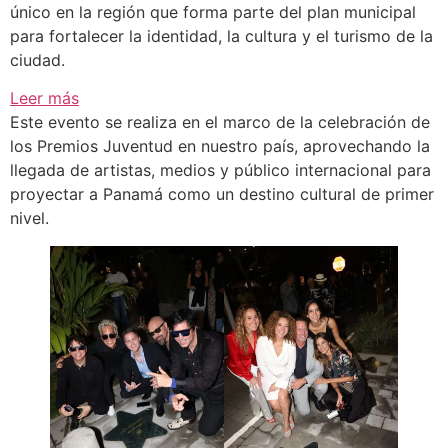
único en la región que forma parte del plan municipal
para fortalecer la identidad, la cultura y el turismo de la
ciudad.
:
Leer más
Panamá
Este evento se realiza en el marco de la celebración de
inaugura
los Premios Juventud en nuestro país, aprovechando la
su
llegada de artistas, medios y público internacional para
“Paseo
proyectar a Panamá como un destino cultural de primer
de
nivel.
las
Estrellas”
en
Calle
Uruguay