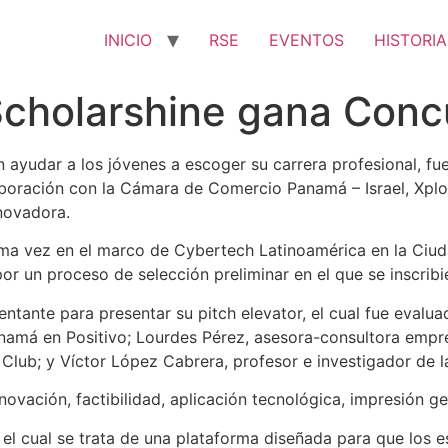
INICIO
RSE
EVENTOS
HISTORIA
cholarshine gana Conc
 ayudar a los jóvenes a escoger su carrera profesional, f
boración con la Cámara de Comercio Panamá – Israel, Xplor
novadora.
ptima vez en el marco de Cybertech Latinoamérica en la Ci
r un proceso de selección preliminar en el que se inscribi
tante para presentar su pitch elevator, el cual fue evalua
á en Positivo; Lourdes Pérez, asesora-consultora empresar
Club; y Víctor López Cabrera, profesor e investigador de 
ovación, factibilidad, aplicación tecnológica, impresión ge
el cual se trata de una plataforma diseñada para que los es