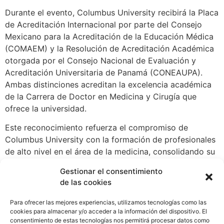
Durante el evento, Columbus University recibirá la Placa
de Acreditación Internacional por parte del Consejo
Mexicano para la Acreditación de la Educación Médica
(COMAEM) y la Resolución de Acreditación Académica
otorgada por el Consejo Nacional de Evaluación y
Acreditación Universitaria de Panamá (CONEAUPA).
Ambas distinciones acreditan la excelencia académica
de la Carrera de Doctor en Medicina y Cirugía que
ofrece la universidad.
Este reconocimiento refuerza el compromiso de
Columbus University con la formación de profesionales
de alto nivel en el área de la medicina, consolidando su
prestigio como institución líder en educación superior.
Gestionar el consentimiento
de las cookies
«La acreditación es el resultado del esfuerzo conjunto
de nuestros docentes, administrativos y estudiantes,
Para ofrecer las mejores experiencias, utilizamos tecnologías como las
quienes son el motor que impulsa el desarrollo de
cookies para almacenar y/o acceder a la información del dispositivo. El
nuestra universidad», destacó la administración de
consentimiento de estas tecnologías nos permitirá procesar datos como