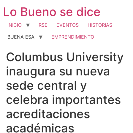
Ir
Lo Bueno se dice
al
contenido
INICIO
RSE
EVENTOS
HISTORIAS
BUENA ESA
EMPRENDIMIENTO
Columbus University
inaugura su nueva
sede central y
celebra importantes
acreditaciones
académicas