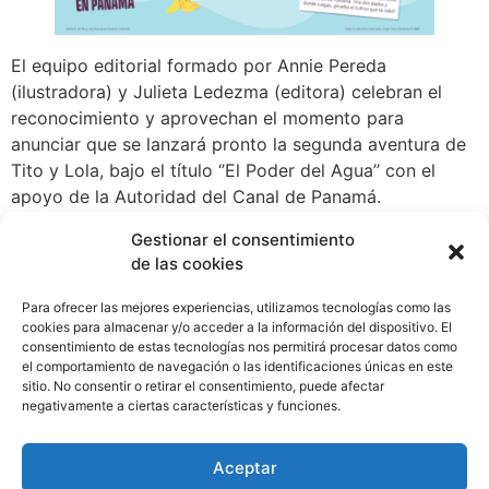
El equipo editorial formado por Annie Pereda
(ilustradora) y Julieta Ledezma (editora) celebran el
reconocimiento y aprovechan el momento para
anunciar que se lanzará pronto la segunda aventura de
Tito y Lola, bajo el título ‘’El Poder del Agua’’ con el
apoyo de la Autoridad del Canal de Panamá.
Cabe resaltar que los Premios Gourmand se fundaron
Gestionar el consentimiento
de las cookies
en 1995 para dar una visión general de los mejores
libros gastronómicos alrededor del mundo. En esta
Para ofrecer las mejores experiencias, utilizamos tecnologías como las
edición, participan 1558 selecciones de 227 países y
cookies para almacenar y/o acceder a la información del dispositivo. El
regiones que buscan llevar a los lectores a lugares que
consentimiento de estas tecnologías nos permitirá procesar datos como
el comportamiento de navegación o las identificaciones únicas en este
jamás han visitado, motivados por su gastronomía.
sitio. No consentir o retirar el consentimiento, puede afectar
WhatsApp
Compartir
negativamente a ciertas características y funciones.
Aceptar
Etiquetado
Cultura
,
gastronomía
,
libro
,
Panamá
,