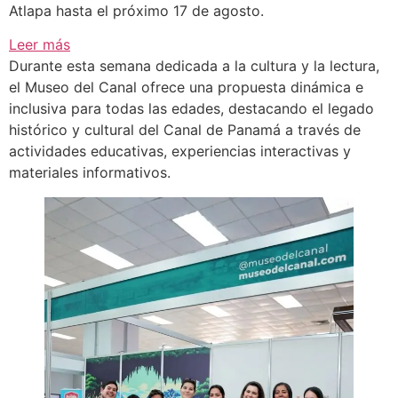
Atlapa hasta el próximo 17 de agosto.
:
Leer más
Museo
Durante esta semana dedicada a la cultura y la lectura,
del
el Museo del Canal ofrece una propuesta dinámica e
Canal
inclusiva para todas las edades, destacando el legado
se
histórico y cultural del Canal de Panamá a través de
une
actividades educativas, experiencias interactivas y
a
materiales informativos.
la
Feria
Internacional
del
Libro