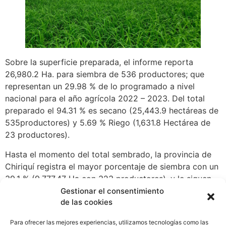
Sobre la superficie preparada, el informe reporta
26,980.2 Ha. para siembra de 536 productores; que
representan un 29.98 % de lo programado a nivel
nacional para el año agrícola 2022 – 2023. Del total
preparado el 94.31 % es secano (25,443.9 hectáreas de
535productores) y 5.69 % Riego (1,631.8 Hectárea de
23 productores).
Hasta el momento del total sembrado, la provincia de
Chiriquí registra el mayor porcentaje de siembra con un
39.1 % (9,777.47 Ha con 323 productores), y le siguen
en orden descendente Panamá Este, con 16.8 % (4,213.6
Gestionar el consentimiento
de las cookies
Ha de 55 productores), Darién con 13.7 % (3,439.3 Ha
con 33 productores), Veraguas con 13.2 % (3,293.6 Ha
Para ofrecer las mejores experiencias, utilizamos tecnologías como las