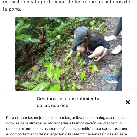
ecosistema y la protección de los recursos hídricos de
la zona.
Gestionar el consentimiento
de las cookies
La iniciativa contó con la participación de la Asociación
de Desarrollo Sostenible de El Valle (ADESVA), unidades
Para ofrecer las mejores experiencias, utilizamos tecnologías como las
de la Policía Turística Ambiental de El Valle, voluntarios
cookies para almacenar y/o acceder a la información del dispositivo. El
de Trabajo Social y el quienes unieron esfuerzos para
consentimiento de estas tecnologías nos permitirá procesar datos como
el comportamiento de navegación o las identificaciones únicas en este
garantizar el éxito de la reforestación.