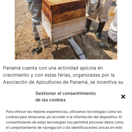
Panamá cuenta con una actividad apícola en
crecimiento y con estas ferias, organizadas por la
Asociación de Apicultores de Panamá, se incentiva su
consumo en la población ya que es una alternativa
Gestionar el consentimiento
saludable a la azúcar que brinda además múltiples
de las cookies
beneficios.
Para ofrecer las mejores experiencias, utilizamos tecnologías como las
La colmena es fuente de muchos productos debido a
cookies para almacenar y/o acceder a la información del dispositivo. El
que se puede extraer miel, polen, jalea, cera y
consentimiento de estas tecnologías nos permitirá procesar datos como
el comportamiento de navegación o las identificaciones únicas en este
propóleos.