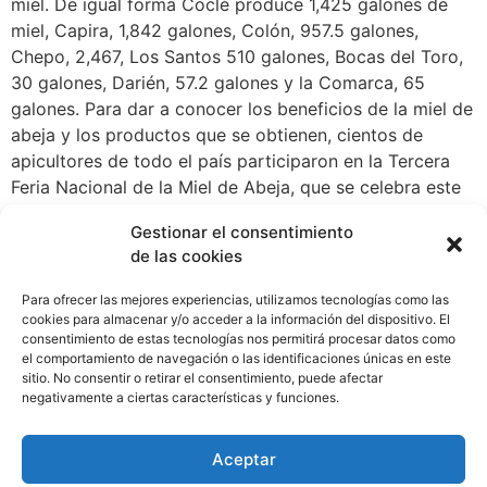
miel. De igual forma Coclé produce 1,425 galones de
miel, Capira, 1,842 galones, Colón, 957.5 galones,
Chepo, 2,467, Los Santos 510 galones, Bocas del Toro,
30 galones, Darién, 57.2 galones y la Comarca, 65
galones. Para dar a conocer los beneficios de la miel de
abeja y los productos que se obtienen, cientos de
apicultores de todo el país participaron en la Tercera
Feria Nacional de la Miel de Abeja, que se celebra este
domingo 19 de mayo en Albrook Mall, donde se exhibirá
Gestionar el consentimiento
toda la gama de productos que se obtienen la miel y se
de las cookies
estará capacitando sobre los beneficios de la misma.
Panamá cuenta con una actividad apícola en
Para ofrecer las mejores experiencias, utilizamos tecnologías como las
crecimiento y con estas ferias, organizadas por la
cookies para almacenar y/o acceder a la información del dispositivo. El
consentimiento de estas tecnologías nos permitirá procesar datos como
Asociación de Apicultores de Panamá, se incentiva su
el comportamiento de navegación o las identificaciones únicas en este
consumo en la población ya que es una alternativa
sitio. No consentir o retirar el consentimiento, puede afectar
saludable a la azúcar que brinda además múltiples
negativamente a ciertas características y funciones.
beneficios. La colmena es fuente de muchos productos
debido a que se puede extraer miel, polen, jalea, cera y
Aceptar
propóleos.