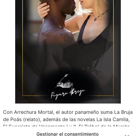
Con Arrechura Mortal, el autor panameño suma La Bruja
de Poás (relato), además de las novelas La Isla Camila,
El Exorcista de Vacamonte I y II, El Trébol de la Muerte
y La Casa Pifiosa (en cuarentena todo vale).Ábrego
Gestionar el consentimiento