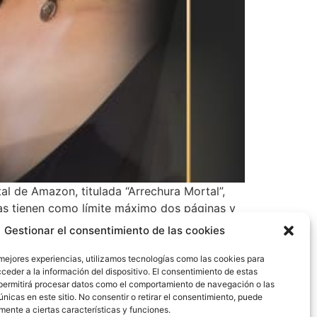
tal de Amazon, titulada “Arrechura Mortal”,
rias tienen como límite máximo dos páginas y
como comunicador social o sencillamente que
Gestionar el consentimiento de las cookies
Unidos, siendo los primeros dos países
rtal, el autor panameño suma La Bruja de
 mejores experiencias, utilizamos tecnologías como las cookies para
ceder a la información del dispositivo. El consentimiento de estas
erte y La Casa Pifiosa (en cuarentena todo
permitirá procesar datos como el comportamiento de navegación o las
 canal 2 de televisión, en la emisora KW
únicas en este sitio. No consentir o retirar el consentimiento, puede
 de Panamá en Colombia.
mente a ciertas características y funciones.