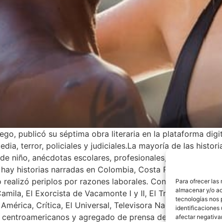
go, publicó su séptima obra literaria en la plataforma digi
ia, terror, policiales y judiciales.La mayoría de las histo
de niño, anécdotas escolares, profesionales, experiencia 
 hay historias narradas en Colombia, Costa Rica y Estados 
mo realizó periplos por razones laborales. Con Arrechura Mo
Para ofrecer las
almacenar y/o ac
Camila, El Exorcista de Vacamonte I y II, El Trébol de la Mu
tecnologías nos 
América, Crítica, El Universal, Televisora Nacional (TVN) el
identificaciones 
os centroamericanos y agregado de prensa de la embajada
afectar negativa