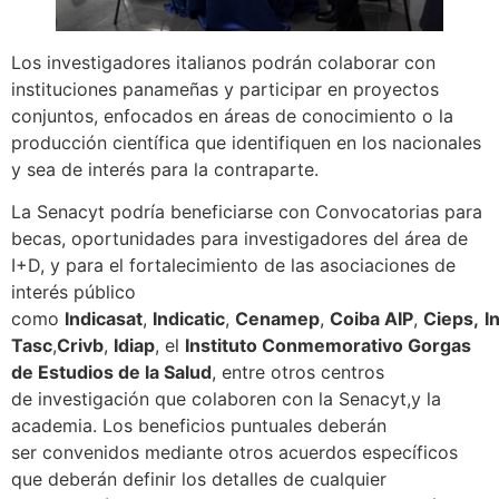
Los investigadores italianos podrán colaborar con
instituciones panameñas y participar en proyectos
conjuntos, enfocados en áreas de conocimiento o la
producción científica que identifiquen en los nacionales
y sea de interés para la contraparte.
La Senacyt podría beneficiarse con Convocatorias para
becas, oportunidades para investigadores del área de
I+D, y para el fortalecimiento de las asociaciones de
interés público
como
I
ndica
sa
t
,
In
di
catic
,
Cenamep
,
Coiba
AIP
,
Cieps
,
I
n
T
asc
,
C
rivb
,
Idiap
, el
Instituto Conmemorativo Gorgas
de Estudios de la Salud
, entre otros centros
de investigación que colaboren con la Senacyt,y la
academia. Los beneficios puntuales deberán
ser convenidos mediante otros acuerdos específicos
que deberán definir los detalles de cualquier