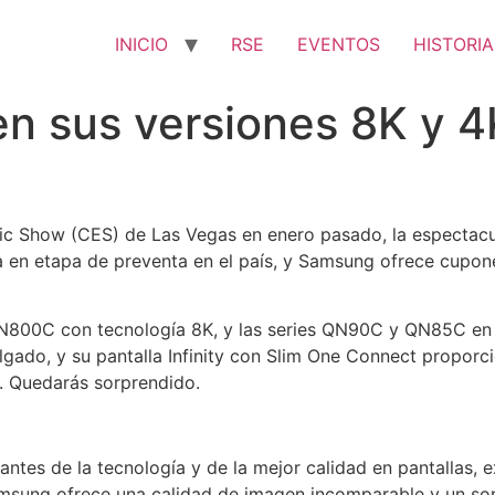
INICIO
RSE
EVENTOS
HISTORIA
 sus versiones 8K y 4K
c Show (CES) de Las Vegas en enero pasado, la espectacu
a en etapa de preventa en el país, y Samsung ofrece cupon
00C con tecnología 8K, y las series QN90C y QN85C en 4
elgado, y su pantalla Infinity con Slim One Connect propo
as. Quedarás sorprendido.
tes de la tecnología y de la mejor calidad en pantallas, e
msung ofrece una calidad de imagen incomparable y un son