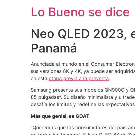
Ir
Lo Bueno se dice
al
contenido
Neo QLED 2023, en
Panamá
Anunciada al mundo en el Consumer Electroni
sus versiones 8K y 4K, ya puede ser adquirid
en esta
etapa previa a la preventa
.
Samsung presenta sus modelos QN900C y QN8
85 pulgadas*. Su diseño minimalista y ultrad
desafía los límites y redefine las expectativ
Más que genial, es GOAT
“Queremos que los consumidores del país aman
de todos los tiempos’. El Neo QLED 8K de Sa