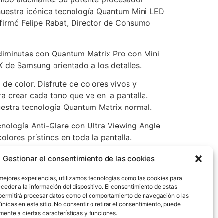
nuestra icónica tecnología Quantum Mini LED
firmó Felipe Rabat, Director de Consumo
diminutas con Quantum Matrix Pro con Mini
8K de Samsung orientado a los detalles.
de color. Disfrute de colores vivos y
ra crear cada tono que ve en la pantalla.
uestra tecnología Quantum Matrix normal.
ecnología Anti-Glare con Ultra Viewing Angle
olores prístinos en toda la pantalla.
Gestionar el consentimiento de las cookies
r y disfrutar de los privilegios de esta
 mejores experiencias, utilizamos tecnologías como las cookies para
ica
, y dejar los datos que se solicitan. Una
ceder a la información del dispositivo. El consentimiento de estas
permitirá procesar datos como el comportamiento de navegación o las
lo en la precompra de tu televisor de
únicas en este sitio. No consentir o retirar el consentimiento, puede
a de acuerdo con el modelo a adquirir.
mente a ciertas características y funciones.