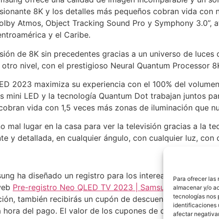
esionante 8K y los detalles más pequeños cobran vida con 
olby Atmos, Object Tracking Sound Pro y Symphony 3.0”, a
ntroamérica y el Caribe.
ón de 8K sin precedentes gracias a un universo de luces 
 otro nivel, con el prestigioso Neural Quantum Processor 
QLED 2023 maximiza su experiencia con el 100% del volumen 
 los mini LED y la tecnología Quantum Dot trabajan juntos pa
 cobran vida con 1,5 veces más zonas de iluminación que n
mal lugar en la casa para ver la televisión gracias a la t
 y detallada, en cualquier ángulo, con cualquier luz, con c
ung ha diseñado un registro para los intereasados en adquiri
Para ofrecer las
 web
Pre-registro Neo QLED TV 2023 | Samsung Latinoamér
almacenar y/o ac
tecnologías nos 
ción, también recibirás un cupón de descuento para aplicar
identificaciones 
a hora del pago. El valor de los cupones de descuento varí
afectar negativa