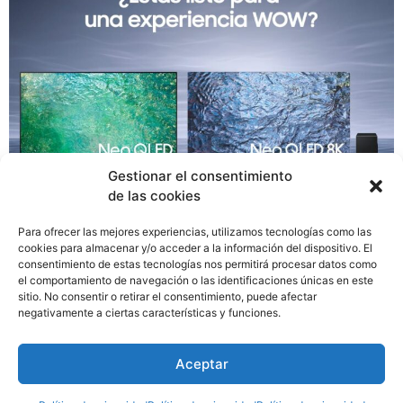
Gestionar el consentimiento
de las cookies
Para ofrecer las mejores experiencias, utilizamos tecnologías como las
Anunciada al mundo en el Consumer Electronic Show
cookies para almacenar y/o acceder a la información del dispositivo. El
consentimiento de estas tecnologías nos permitirá procesar datos como
(CES) de Las Vegas en enero pasado, la espectacular
el comportamiento de navegación o las identificaciones únicas en este
línea de televisores Neo QLED 2023, en sus versiones
sitio. No consentir o retirar el consentimiento, puede afectar
8K y 4K, ya puede ser adquirida en etapa de preventa
negativamente a ciertas características y funciones.
en el país, y Samsung ofrece cupones de descuentos de
a quienes se registren en esta etapa previa a la
Aceptar
preventa.