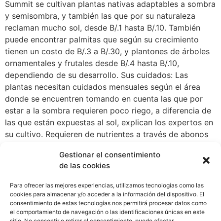
Summit se cultivan plantas nativas adaptables a sombra
y semisombra, y también las que por su naturaleza
reclaman mucho sol, desde B/.1 hasta B/.10. También
puede encontrar palmitas que según su crecimiento
tienen un costo de B/.3 a B/.30, y plantones de árboles
ornamentales y frutales desde B/.4 hasta B/.10,
dependiendo de su desarrollo. Sus cuidados: Las
plantas necesitan cuidados mensuales según el área
donde se encuentren tomando en cuenta las que por
estar a la sombra requieren poco riego, a diferencia de
las que están expuestas al sol, explican los expertos en
su cultivo. Requieren de nutrientes a través de abonos
complejos, orgánicos y foliares para las que florecen, y
Gestionar el consentimiento
la aplicación de insecticidas naturales o compuestos y
de las cookies
fungicidas, indican sus cuidadores. Para los patios
recomiendan arbustos pequeños como tecomas y
Para ofrecer las mejores experiencias, utilizamos tecnologías como las
turneras que den verdor, mientras que para espacios
cookies para almacenar y/o acceder a la información del dispositivo. El
consentimiento de estas tecnologías nos permitirá procesar datos como
públicos, según su dimensión, jacarandas, flamboyanes,
el comportamiento de navegación o las identificaciones únicas en este
guayacanes y lluvias de oro. Arbustos y árboles Para
sitio. No consentir o retirar el consentimiento, puede afectar