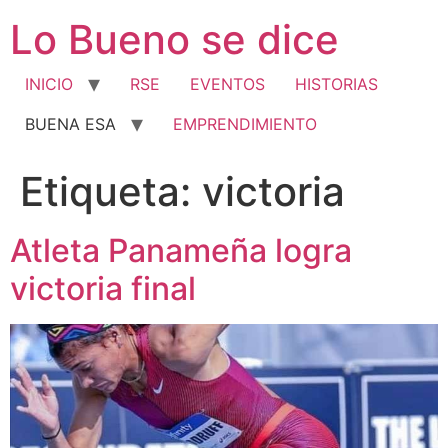
Ir
Lo Bueno se dice
al
contenido
INICIO
RSE
EVENTOS
HISTORIAS
BUENA ESA
EMPRENDIMIENTO
Etiqueta:
victoria
Atleta Panameña logra
victoria final