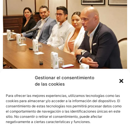
Panamá fue testigo de un evento significativo en favor
Gestionar el consentimiento
del medio ambiente, el «Día del Sobregiro Ecológico de
de las cookies
Panamá», celebrado en el hotel Sofitel Legend Casco
Viejo, ubicado en el histórico Casco Antiguo de la
Para ofrecer las mejores experiencias, utilizamos tecnologías como las
ciudad. elegido para la actividad por fomentar
cookies para almacenar y/o acceder a la información del dispositivo. El
consentimiento de estas tecnologías nos permitirá procesar datos como
activamente practicas ambientales responsables. Esta
el comportamiento de navegación o las identificaciones únicas en este
iniciativa, organizada por la Cámara de Comercio
sitio. No consentir o retirar el consentimiento, puede afectar
Franco-Panameña, tuvo como objetivo principal
negativamente a ciertas características y funciones.
concienciar sobre la importancia de la sostenibilidad