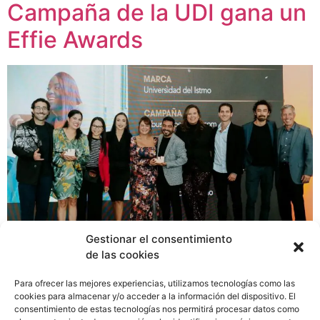
Campaña de la UDI gana un
Effie Awards
Gestionar el consentimiento
de las cookies
En la Universidad del Istmo se atrevieron a salir de la
Para ofrecer las mejores experiencias, utilizamos tecnologías como las
caja y a hacer marketing de forma diferente,
cookies para almacenar y/o acceder a la información del dispositivo. El
consentimiento de estas tecnologías nos permitirá procesar datos como
convirtiéndose en la primera universidad en Panamá en