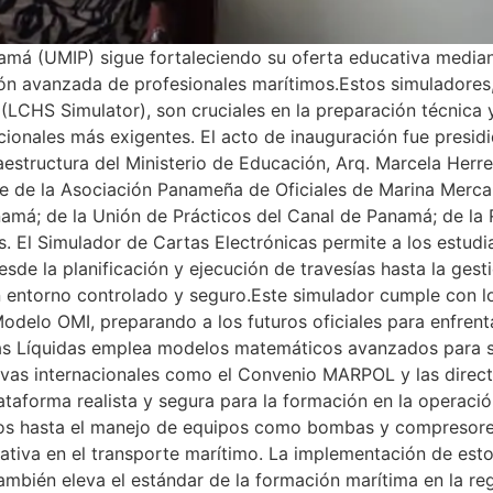
namá (UMIP) sigue fortaleciendo su oferta educativa media
ón avanzada de profesionales marítimos.Estos simuladores,
(LCHS Simulator), son cruciales en la preparación técnica 
ionales más exigentes. El acto de inauguración fue presidi
raestructura del Ministerio de Educación, Arq. Marcela Her
ente de la Asociación Panameña de Oficiales de Marina Mer
amá; de la Unión de Prácticos del Canal de Panamá; de la
. El Simulador de Cartas Electrónicas permite a los estudia
esde la planificación y ejecución de travesías hasta la ges
 entorno controlado y seguro.Este simulador cumple con lo
delo OMI, preparando a los futuros oficiales para enfrent
as Líquidas emplea modelos matemáticos avanzados para si
as internacionales como el Convenio MARPOL y las directr
taforma realista y segura para la formación en la operació
idos hasta el manejo de equipos como bombas y compresores
rativa en el transporte marítimo. La implementación de esto
ambién eleva el estándar de la formación marítima en la re