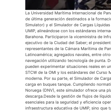
La Universidad Marítima Internacional de Pa
de última generación destinados a la formaci
Simulator) y el Simulador de Cargas Líquidas 
UMIP, alineándose con los estándares internac
Barahona. Participaron la viceministra de Inf
ejecutivo de la Ciudad del Saber; el presid
representantes de la Cámara Marítima de Pan
Latinoamérica; agregados navales, entre otros
navegación utilizando tecnología de punta. D
pueden experimentar situaciones reales en un
STCW de la OMI y los estándares del Curso Mo
moderna. Por su parte, el Simulador de Carg
carga en buques tanque. Cumpliendo normativ
Noruega (DNV), este simulador ofrece una pla
descarga.Desde la gestión de flujos de líqu
esenciales para la seguridad y eficiencia ope
infraestructura educativa de UMIP, sino que t