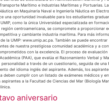
n Transporte Marítimo e Industrias Marítimas y Portuarias. L
Náutica en Maquinaria Naval e Ingeniería Náutica en Electro
ece una oportunidad invaluable para los estudiantes grad
a UMIP, como la única Universidad especializada en formació
a región centroamericana, se compromete a proporcionar 
ompetitiva y cambiante industria marítima. Para más informa
al de la UMIP: www.umip.ac.pa. También se puede encontrar i
antes de nuestra prestigiosa comunidad académica y a contri
mprometidos con la excelencia. El proceso de evaluación p
ud Académica (PAA), que evalúa el Razonamiento Verbal y M
a personalidad a través de un cuestionario, seguida de una
nto del idioma inglés del aspirante. Además, los aspirante
ima deben cumplir con un listado de exámenes médicos y entr
s aspirantes a la Facultad de Ciencias del Mar (Biología Ma
ínica.
avo aniversario