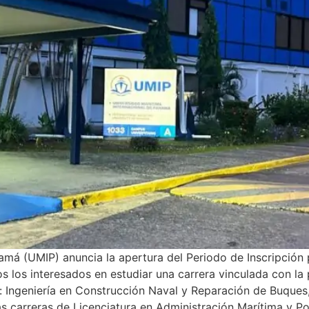
amá (UMIP) anuncia la apertura del Periodo de Inscripción
 los interesados en estudiar una carrera vinculada con la p
s: Ingeniería en Construcción Naval y Reparación de Buques, 
as carreras de Licenciatura en Administración Marítima y Po