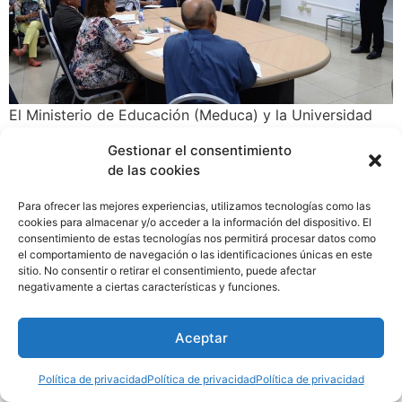
El Ministerio de Educación (Meduca) y la Universidad
de Panamá (UP) adelantan el proyecto de
Gestionar el consentimiento
reforzamiento académico en asignaturas básicas como
de las cookies
química, física, matemática, biología y estadística,
dirigido a estudiantes de colegios oficiales de
Para ofrecer las mejores experiencias, utilizamos tecnologías como las
educación media de las regiones educativas de Panamá
cookies para almacenar y/o acceder a la información del dispositivo. El
consentimiento de estas tecnologías nos permitirá procesar datos como
Centro y Norte.
el comportamiento de navegación o las identificaciones únicas en este
sitio. No consentir o retirar el consentimiento, puede afectar
negativamente a ciertas características y funciones.
Aceptar
Política de privacidad
Política de privacidad
Política de privacidad