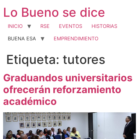
Ir
Lo Bueno se dice
al
contenido
INICIO
RSE
EVENTOS
HISTORIAS
BUENA ESA
EMPRENDIMIENTO
Etiqueta:
tutores
Graduandos universitarios
ofrecerán reforzamiento
académico