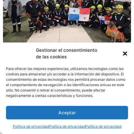
Gestionar el consentimiento
El equipo USAR-PANAMÁ, compuesto por Senafront,
de las cookies
Bomberos, Cruz Roja, Policía Nacional y Protección
Para ofrecer las mejores experiencias, utilizamos tecnologías como las
Civil, ya llegó a Estambul. Se trata de la delegación de
cookies para almacenar y/o acceder a la información del dispositivo. El
rescatistas panameños, que fue recibida por
consentimiento de estas tecnologías nos permitirá procesar datos como
funcionarios de Protección Civil de Turquía y la
el comportamiento de navegación o las identificaciones únicas en este
sitio. No consentir o retirar el consentimiento, puede afectar
embajadora de Panamá en Turquía, Mariela Sagel, que
negativamente a ciertas características y funciones.
se une a otras delegaciones de rescatistas de otros
países que se han unido como una muestra de
Aceptar
solidaridad humana ante la tragedia.
Política de privacidad
Política de privacidad
Política de privacidad