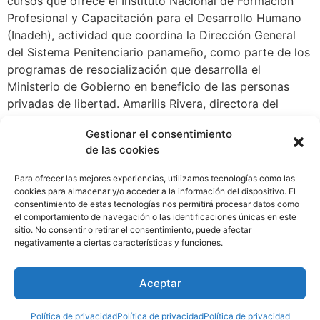
cursos que ofrece el Instituto Nacional de Formación
Profesional y Capacitación para el Desarrollo Humano
(Inadeh), actividad que coordina la Dirección General
del Sistema Penitenciario panameño, como parte de los
programas de resocialización que desarrolla el
Ministerio de Gobierno en beneficio de las personas
privadas de libertad. Amarilis Rivera, directora del
Centro, resaltó que actualmente se dictan cursos de
Gestionar el consentimiento
albañilería, construcción, plomería, desarrollo humano,
de las cookies
reciclaje (confección de adornos reciclados) y cultivo
de huertos caseros. El curso de “Puntadas típicas” es la
Para ofrecer las mejores experiencias, utilizamos tecnologías como las
primera vez que se dicta en el centro y participan 14
cookies para almacenar y/o acceder a la información del dispositivo. El
consentimiento de estas tecnologías nos permitirá procesar datos como
privados de libertad. Ellos empezaron con un
el comportamiento de navegación o las identificaciones únicas en este
muestrario para luego dedicarse a la técnica del
sitio. No consentir o retirar el consentimiento, puede afectar
marcado en prendas de vestir. En tanto en
negativamente a ciertas características y funciones.
construcción, participan 11; plomería, 15; formación
integral, 20; cultivo de huertos caseros 13; y reciclaje,
Aceptar
18.
Política de privacidad
Política de privacidad
Política de privacidad