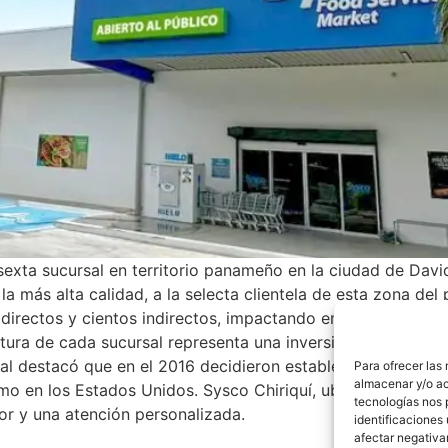
sexta sucursal en territorio panameño en la ciudad de Davi
a más alta calidad, a la selecta clientela de esta zona del 
irectos y cientos indirectos, impactando en la economía n
rtura de cada sucursal representa una inversión aproximad
l destacó que en el 2016 decidieron establecerse en Panam
Para ofrecer las
almacenar y/o ac
omo en los Estados Unidos. Sysco Chiriquí, ubicado en la ví
tecnologías nos 
or y una atención personalizada.
identificaciones 
afectar negativa