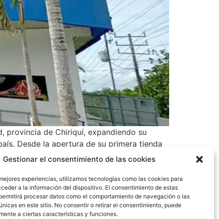
d, provincia de Chiriquí, expandiendo su
país. Desde la apertura de su primera tienda
acional positivamente a través de la
Gestionar el consentimiento de las cookies
a de 800 mil dólares y a su vez una derrama
á por ser un punto estratégico que facilita
 mejores experiencias, utilizamos tecnologías como las cookies para
ceder a la información del dispositivo. El consentimiento de estas
a interamericana, te espera con su diversa
permitirá procesar datos como el comportamiento de navegación o las
únicas en este sitio. No consentir o retirar el consentimiento, puede
mente a ciertas características y funciones.