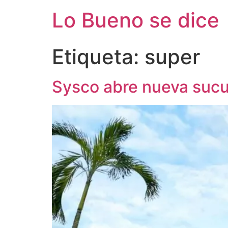
Ir
Lo Bueno se dice
al
contenido
Etiqueta:
super
­­­Sysco abre nueva suc